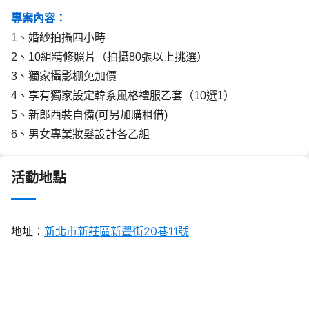
專案內容：
1、
婚紗拍攝四小時
2、10組精修照片（拍攝80張以上挑選）
3、獨家攝影棚免加價
4、享有獨家設定韓系風格禮服乙套（10選1）
5、新郎西裝自備(可另加購租借)
6、男女專業妝髮設計各乙組
活動地點
地址：
新北市新莊區新豐街20巷11號