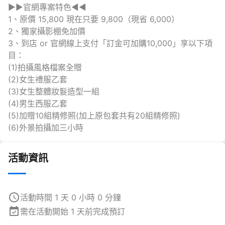
▶▶官網專案特色◀◀
1、原價 15,800 現在只要 9,800（現省 6,000）
2、獨家攝影棚免加價
3、到店 or 官網線上支付「訂金可加購10,000」享以下項
目：
(1)拍攝風格檔案全贈
(2)女生禮服乙套
(3)女生整體妝髮造型一組
(4)男生西服乙套
(5)加贈10組精修照(加上原包套共有20組精修照)
(6)外景拍攝加三小時
活動資訊
活動時間 1 天 0 小時 0 分鐘
需在活動開始 1 天前完成預訂